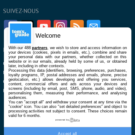
SUIVEZ-NOUS
Facebook
Twitter
Youtube
Instagram
RSS
Newsletter
Welcome
With our 488
partners
, we wish to store and access information on
ENTREPRISE
À PROPOS
your devices (cookies, pixels in emails, etc.), combine and share
your personal data with our partners, whether collected on this
website or in our emails, already held by some of us, or obtained
Qui sommes nous
La rédaction
later, including in other contexts.
Processing this data (identifiers, browsing, preferences, purchases,
Mentions légales et CGU
Contact
loyalty programs, IP, postal addresses and emails, phone, precise
geolocation, etc.) allows developing and offering you services,
Confidentialité et Cookies
content, commercial offers and ads across your devices and
screens (including by email, post, SMS, phone, audio, and video),
Préférences cookies
personalising them, measuring their performance, and analysing
audiences.
You can "accept all" and withdraw your consent at any time via the
"cookie" icon
. You can also "set detailed preferences" and object to
processing activities not subject to consent. These choices remain
valid for 6 months.
powered by
© 2026 Galaxie Media Tous droits réservés
Accept all