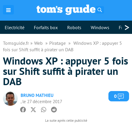
Rechercher
>
Electricité
Forfaits box
Robots
Windows
Freebo
Tomsguide.fr
Web
Piratage
Windows XP : appuyer 5
fois sur Shift suffit à pirater un DAB
Windows XP : appuyer 5 fois
sur Shift suffit à pirater un
DAB
BRUNO MATHIEU
Com
0
, le 27 décembre 2017
Facebook
Twitter
Whatsapp
Reddit