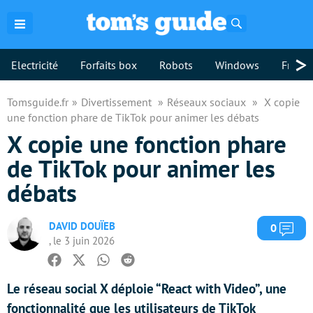
Rechercher
>
Electricité
Forfaits box
Robots
Windows
Freebo
Tomsguide.fr
Divertissement
Réseaux sociaux
X copie
une fonction phare de TikTok pour animer les débats
X copie une fonction phare
de TikTok pour animer les
débats
DAVID DOUÏEB
Com
0
, le 3 juin 2026
Facebook
Twitter
Whatsapp
Reddit
Le réseau social X déploie “React with Video”, une
fonctionnalité que les utilisateurs de TikTok