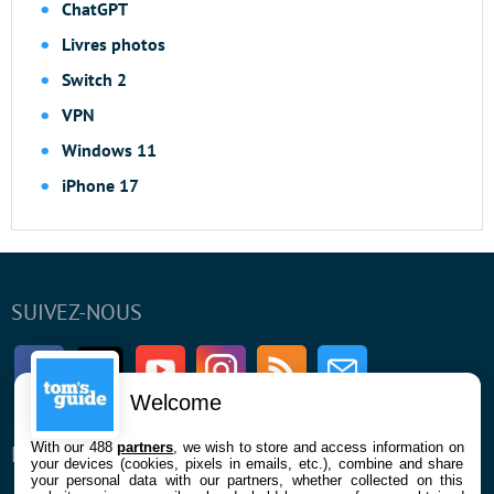
ChatGPT
Livres photos
Switch 2
VPN
Windows 11
iPhone 17
SUIVEZ-NOUS
Facebook
Twitter
Youtube
Instagram
RSS
Newsletter
Welcome
With our 488
partners
, we wish to store and access information on
ENTREPRISE
À PROPOS
your devices (cookies, pixels in emails, etc.), combine and share
your personal data with our partners, whether collected on this