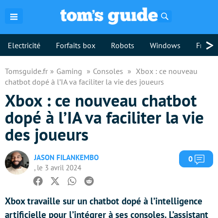
Rechercher
>
Electricité
Forfaits box
Robots
Windows
Freebo
Tomsguide.fr
Gaming
Consoles
Xbox : ce nouveau
chatbot dopé à l’IA va faciliter la vie des joueurs
Xbox : ce nouveau chatbot
dopé à l’IA va faciliter la vie
des joueurs
JASON FILANKEMBO
Com
0
, le 3 avril 2024
Facebook
Twitter
Whatsapp
Reddit
Xbox travaille sur un chatbot dopé à l’intelligence
artificielle pour l’intégrer à ses consoles. L’assistant