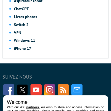
Aspirateur robot
ChatGPT
Livres photos
Switch 2
VPN
Windows 11
iPhone 17
SUIVEZ-NOUS
Facebook
Twitter
Youtube
Instagram
RSS
Newsletter
Welcome
With our 488
partners
, we wish to store and access information on
ENTREPRISE
À PROPOS
your devices (cookies, pixels in emails, etc.), combine and share