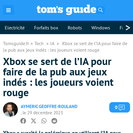
Rechercher
>
Electricité
Forfaits box
Robots
Windows
Freebo
Tomsguide.fr
Tech
IA
Xbox se sert de l’IA pour faire de
la pub aux jeux indés : les joueurs voient rouge
Xbox se sert de l’IA pour
faire de la pub aux jeux
indés : les joueurs voient
rouge
AYMERIC GEOFFRE-ROULAND
Com
0
, le 29 décembre 2023
Facebook
Twitter
Whatsapp
Reddit