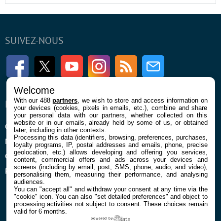
SUIVEZ-NOUS
Facebook
Twitter
Youtube
Instagram
RSS
Newsletter
Welcome
With our 488
partners
, we wish to store and access information on
ENTREPRISE
À PROPOS
your devices (cookies, pixels in emails, etc.), combine and share
your personal data with our partners, whether collected on this
website or in our emails, already held by some of us, or obtained
Qui sommes nous
La rédaction
later, including in other contexts.
Processing this data (identifiers, browsing, preferences, purchases,
Mentions légales et CGU
Contact
loyalty programs, IP, postal addresses and emails, phone, precise
geolocation, etc.) allows developing and offering you services,
Confidentialité et Cookies
content, commercial offers and ads across your devices and
screens (including by email, post, SMS, phone, audio, and video),
Préférences cookies
personalising them, measuring their performance, and analysing
audiences.
You can "accept all" and withdraw your consent at any time via the
"cookie" icon
. You can also "set detailed preferences" and object to
processing activities not subject to consent. These choices remain
valid for 6 months.
powered by