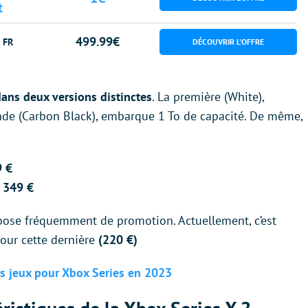
t
499.99€
 FR
dans deux versions distinctes
. La première (White),
nde (Carbon Black), embarque 1 To de capacité. De même,
9 €
à 349 €
spose fréquemment de promotion. Actuellement, c’est
pour cette dernière
(220 €)
rs jeux pour Xbox Series en 2023