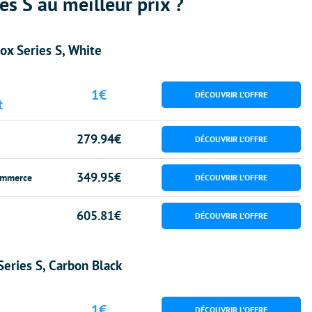
es S au meilleur prix ?
ox Series S, White
1€
t
279.94€
349.95€
mmerce
605.81€
eries S, Carbon Black
1€