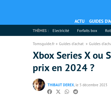
ACTU
GUIDES D’
THÈMES :
Electricité
Forfaits box
Rob
Tomsguide.fr
Guides d'achat
Guides d'ach
Xbox Series X ou S
prix en 2024 ?
THIBAUT DEREX
, le 5 décembre 2023
Facebook
Twitter
Whatsapp
Reddit