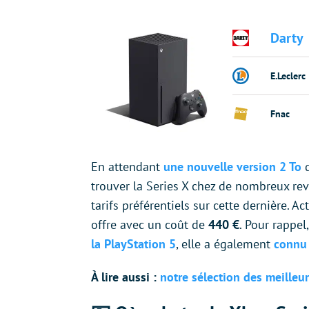
Darty
E.Leclerc
Fnac
En attendant
une nouvelle version 2 To
d
trouver la Series X chez de nombreux re
tarifs préférentiels sur cette dernière. Ac
offre avec un coût de
440 €
. Pour rappel,
la PlayStation 5
, elle a également
connu
À lire aussi :
notre sélection des meilleu