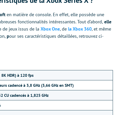
éristiques de la Xbox Series X ?
soft
en matière de console. En effet, elle possède une
breuses fonctionnalités intéressantes. Tout d’abord,
elle
 de jeux issus de la
Xbox One
, de
la Xbox 360
, et même
non,
p
our ses caractéristiques détaillées, retrouvez ci-
à 8K HDR) à 120 fps
oeurs cadencé à 3,8 GHz (3,66 GHz en SMT)
 52 CU cadencés à 1,825 GHz
6