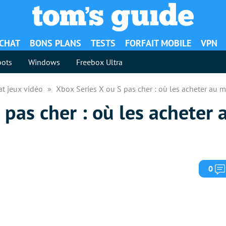
ACHAT
BONS PLANS
TESTS
FORFAIT MOBILE
VPN
ots
Windows
Freebox Ultra
at jeux vidéo
Xbox Series X ou S pas cher : où les acheter au m
 pas cher : où les acheter 
0