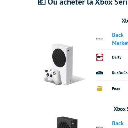
💶 Où acheter la Xbox Seri
Xb
Back
Marke
Darty
RueDuCo
Fnac
Xbox S
Back