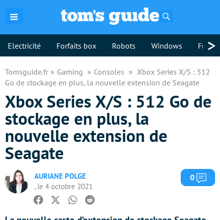
Rechercher
>
Electricité
Forfaits box
Robots
Windows
Freebo
Tomsguide.fr
Gaming
Consoles
Xbox Series X/S : 512
Go de stockage en plus, la nouvelle extension de Seagate
Xbox Series X/S : 512 Go de
stockage en plus, la
nouvelle extension de
Seagate
AURIANE POLGE
Com
0
, le 4 octobre 2021
Facebook
Twitter
Whatsapp
Reddit