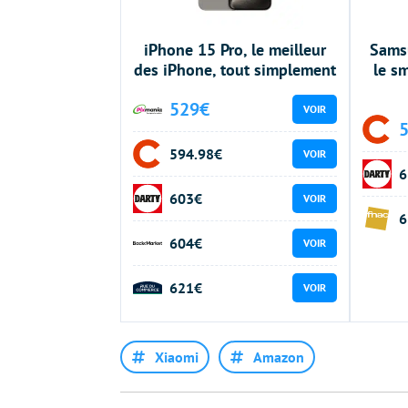
iPhone 15 Pro, le meilleur
Samsu
des iPhone, tout simplement
le s
529€
VOIR
594.98€
VOIR
6
603€
VOIR
6
604€
VOIR
621€
VOIR
Xiaomi
Amazon