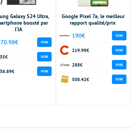
ng Galaxy S24 Ultra,
Google Pixel 7a, le meilleur
martphone boosté par
rapport qualité/prix
l’IA
190€
VOIR
570.98€
VOIR
219.99€
VOIR
35€
VOIR
288€
VOIR
38.89€
VOIR
508.42€
VOIR