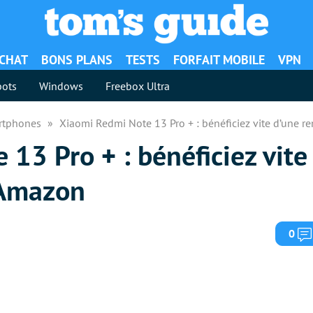
ACHAT
BONS PLANS
TESTS
FORFAIT MOBILE
VPN
ots
Windows
Freebox Ultra
rtphones
Xiaomi Redmi Note 13 Pro + : bénéficiez vite d’une r
13 Pro + : bénéficiez vite
 Amazon
0