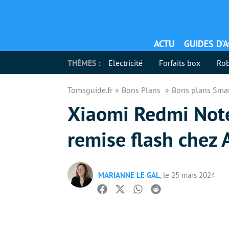
ACTU
GUIDES D’
THÈMES :
Electricité
Forfaits box
Rob
Tomsguide.fr
Bons Plans
Bons plans Sma
Xiaomi Redmi Note 
remise flash chez
MARIANNE LE GAL
, le 25 mars 2024
Facebook
Twitter
Whatsapp
Reddit