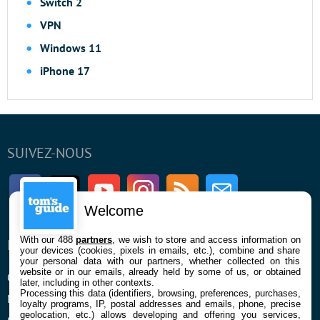
Switch 2
VPN
Windows 11
iPhone 17
SUIVEZ-NOUS
Facebook
Twitter
Youtube
Instagram
RSS
Newsletter
Welcome
With our 488
partners
, we wish to store and access information on
ENTREPRISE
À PROPOS
your devices (cookies, pixels in emails, etc.), combine and share
your personal data with our partners, whether collected on this
website or in our emails, already held by some of us, or obtained
Qui sommes nous
La rédaction
later, including in other contexts.
Processing this data (identifiers, browsing, preferences, purchases,
Mentions légales et CGU
Contact
loyalty programs, IP, postal addresses and emails, phone, precise
geolocation, etc.) allows developing and offering you services,