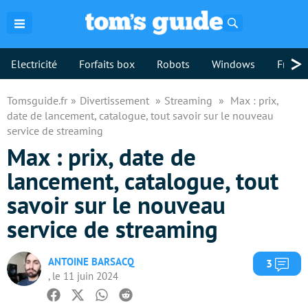
Rechercher
>
Electricité
Forfaits box
Robots
Windows
Freebo
Tomsguide.fr
Divertissement
Streaming
Max : prix,
date de lancement, catalogue, tout savoir sur le nouveau
service de streaming
Max : prix, date de
lancement, catalogue, tout
savoir sur le nouveau
service de streaming
ANTOINE BARSACQ
Com
3
, le 11 juin 2024
Facebook
Twitter
Whatsapp
Reddit