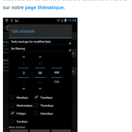
sur notre
page thématique
.