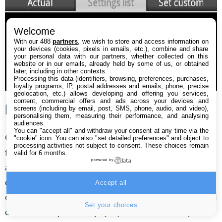
Welcome
With our 488
partners
, we wish to store and access information on
your devices (cookies, pixels in emails, etc.), combine and share
your personal data with our partners, whether collected on this
website or in our emails, already held by some of us, or obtained
later, including in other contexts.
Processing this data (identifiers, browsing, preferences, purchases,
loyalty programs, IP, postal addresses and emails, phone, precise
geolocation, etc.) allows developing and offering you services,
content, commercial offers and ads across your devices and
MarketEnabler
screens (including by email, post, SMS, phone, audio, and video),
personalising them, measuring their performance, and analysing
audiences.
You can "accept all" and withdraw your consent at any time via the
Grâce à la magie des privilèges accordés par la
"cookie" icon
. You can also "set detailed preferences" and object to
processing activities not subject to consent. These choices remain
fonction Superuser, Market Enabler vous offre un tout
valid for 6 months.
powered by
autre champ de possibilité pour votre smartphone :
désormais, il ne connaît plus aucune limite d’opérateur
Accept all
ou de pays d’utilisation. L’application vous permet ainsi
Set your choices
de simuler la présence physique de votre smartphone