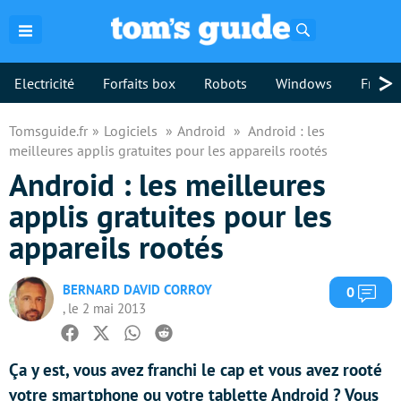
Rechercher
>
Electricité
Forfaits box
Robots
Windows
Freebo
Tomsguide.fr
Logiciels
Android
Android : les
meilleures applis gratuites pour les appareils rootés
Android : les meilleures
applis gratuites pour les
appareils rootés
BERNARD DAVID CORROY
Com
0
, le 2 mai 2013
Facebook
Twitter
Whatsapp
Reddit
Ça y est, vous avez franchi le cap et vous avez rooté
votre smartphone ou votre tablette Android ? Vous