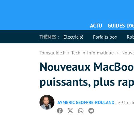
ACTU
GUIDES D’
THÈMES :
Electricité
Forfaits box
Rob
Tomsguide.fr
Tech
Informatique
Nouve
Nouveaux MacBook 
puissants, plus ra
AYMERIC GEOFFRE-ROULAND
, le 31 oc
Facebook
Twitter
Whatsapp
Reddit