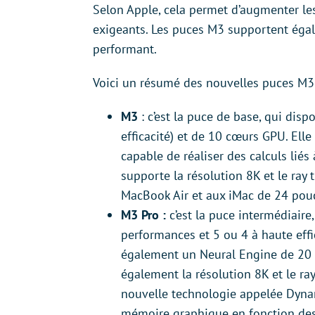
Selon Apple, cela permet d’augmenter les
exigeants. Les puces M3 supportent ég
performant.
Voici un résumé des nouvelles puces M3 
M3
: c’est la puce de base, qui dis
efficacité) et de 10 cœurs GPU. Ell
capable de réaliser des calculs liés à
supporte la résolution 8K et le ray 
MacBook Air et aux iMac de 24 pou
M3 Pro :
c’est la puce intermédiair
performances et 5 ou 4 à haute effi
également un Neural Engine de 20 c
également la résolution 8K et le ray
nouvelle technologie appelée Dynami
mémoire graphique en fonction des 