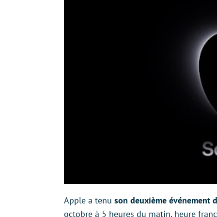
Apple a tenu
son deuxième événement d
octobre à 5 heures du matin, heure fra