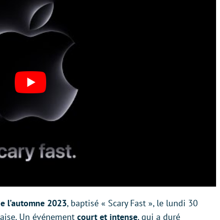
e l’automne 2023
, baptisé « Scary Fast », le lundi 30
nçaise. Un événement
court et intense
, qui a duré