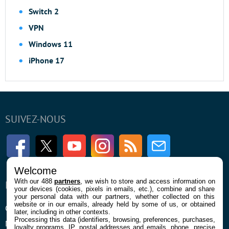
Switch 2
VPN
Windows 11
iPhone 17
SUIVEZ-NOUS
Facebook
Twitter
Youtube
Instagram
RSS
Newsletter
Welcome
With our 488
partners
, we wish to store and access information on
ENTREPRISE
À PROPOS
your devices (cookies, pixels in emails, etc.), combine and share
your personal data with our partners, whether collected on this
website or in our emails, already held by some of us, or obtained
Qui sommes nous
La rédaction
later, including in other contexts.
Processing this data (identifiers, browsing, preferences, purchases,
Mentions légales et CGU
Contact
loyalty programs, IP, postal addresses and emails, phone, precise