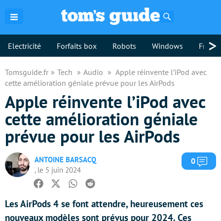
Rechercher
>
Electricité
Forfaits box
Robots
Windows
Freebo
Tomsguide.fr
Tech
Audio
Apple réinvente l’iPod avec
cette amélioration géniale prévue pour les AirPods
Apple réinvente l’iPod avec
cette amélioration géniale
prévue pour les AirPods
ANTOINE BARSACQ
Com
0
, le 5 juin 2024
Facebook
Twitter
Whatsapp
Reddit
Les AirPods 4 se font attendre, heureusement ces
nouveaux modèles sont prévus pour 2024. Ces