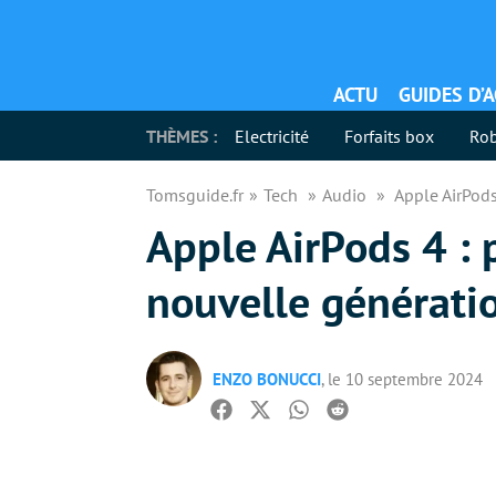
ACTU
GUIDES D’
THÈMES :
Electricité
Forfaits box
Rob
Tomsguide.fr
Tech
Audio
Apple AirPods
Apple AirPods 4 : p
nouvelle générati
ENZO BONUCCI
, le 10 septembre 2024
Facebook
Twitter
Whatsapp
Reddit