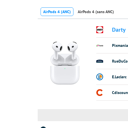
AirPods 4 (ANC)
AirPods 4 (sans ANC)
Darty
Pixmania
RueDuCo
E.Leclerc
Cdiscoun