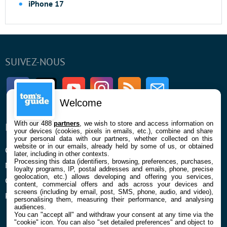
iPhone 17
SUIVEZ-NOUS
Facebook
Twitter
Youtube
Instagram
RSS
Newsletter
Welcome
With our 488
partners
, we wish to store and access information on
ENTREPRISE
À PROPOS
your devices (cookies, pixels in emails, etc.), combine and share
your personal data with our partners, whether collected on this
website or in our emails, already held by some of us, or obtained
Qui sommes nous
La rédaction
later, including in other contexts.
Processing this data (identifiers, browsing, preferences, purchases,
Mentions légales et CGU
Contact
loyalty programs, IP, postal addresses and emails, phone, precise
geolocation, etc.) allows developing and offering you services,
Confidentialité et Cookies
content, commercial offers and ads across your devices and
screens (including by email, post, SMS, phone, audio, and video),
Préférences cookies
personalising them, measuring their performance, and analysing
audiences.
You can "accept all" and withdraw your consent at any time via the
"cookie" icon
. You can also "set detailed preferences" and object to