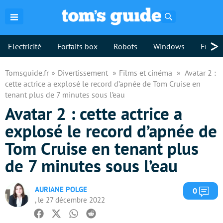
Rechercher
>
Electricité
Forfaits box
Robots
Windows
Freebo
Tomsguide.fr
Divertissement
Films et cinéma
Avatar 2 :
cette actrice a explosé le record d’apnée de Tom Cruise en
tenant plus de 7 minutes sous l’eau
Avatar 2 : cette actrice a
explosé le record d’apnée de
Tom Cruise en tenant plus
de 7 minutes sous l’eau
AURIANE POLGE
Com
0
, le 27 décembre 2022
Facebook
Twitter
Whatsapp
Reddit