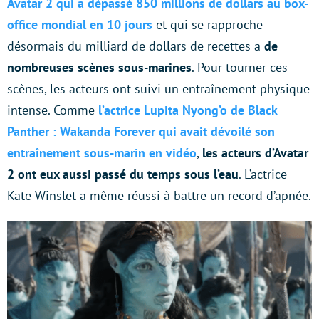
Avatar 2 qui a dépassé 850 millions de dollars au box-
office mondial en 10 jours
et qui se rapproche
désormais du milliard de dollars de recettes a
de
nombreuses scènes sous-marines
. Pour tourner ces
scènes, les acteurs ont suivi un entraînement physique
intense. Comme
l’actrice Lupita Nyong’o de Black
Panther : Wakanda Forever qui avait dévoilé son
entraînement sous-marin en vidéo
,
les acteurs d’Avatar
2 ont eux aussi passé du temps sous l’eau
. L’actrice
Kate Winslet a même réussi à battre un record d’apnée.