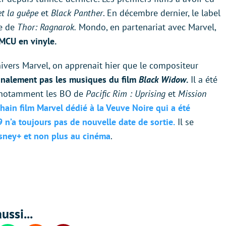
t la guêpe
et
Black Panther
. En décembre dernier, le label
ue de
Thor: Ragnarok.
Mondo, en partenariat avec Marvel,
 MCU en vinyle.
nivers Marvel, on apprenait hier que le compositeur
finalement pas les musiques du film
Black Widow
.
Il a été
t notamment les BO de
Pacific Rim : Uprising
et
Mission
chain film Marvel dédié à la Veuve Noire qui a été
 n’a toujours pas de nouvelle date de sortie.
Il se
isney+ et non plus au cinéma
.
ussi...