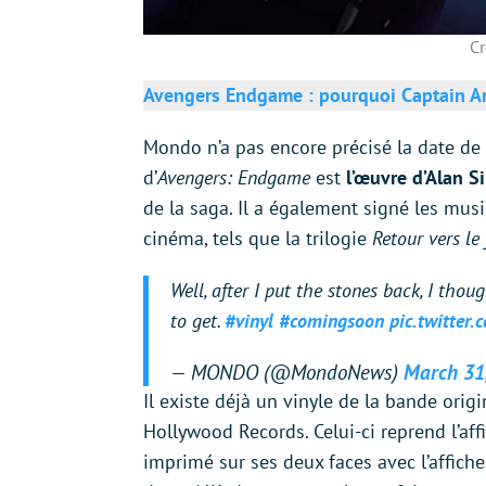
Cr
Avengers Endgame : pourquoi Captain Ame
Mondo n’a pas encore précisé la date de s
d’
Avengers: Endgame
est
l’œuvre d’Alan Si
de la saga. Il a également signé les mus
cinéma, tels que la trilogie
Retour vers le 
Well, after I put the stones back, I tho
to get.
#vinyl
#comingsoon
pic.twitter
— MONDO (@MondoNews)
March 31
Il existe déjà un vinyle de la bande ori
Hollywood Records. Celui-ci reprend l’aff
imprimé sur ses deux faces avec l’affich