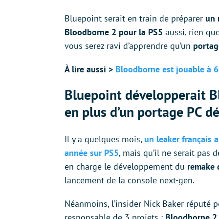
Bluepoint serait en train de préparer
un 
Bloodborne 2 pour la PS5
aussi, rien qu
vous serez ravi d’apprendre qu’un
portag
À lire aussi >
Bloodborne est jouable à 6
Bluepoint développerait B
en plus d’un portage PC déj
Il y a quelques mois,
un leaker français 
année sur PS5
, mais qu’il ne serait pas
en charge le développement du
remake 
lancement de la console next-gen.
Néanmoins, l’insider Nick Baker réputé po
responsable de 3 projets :
Bloodborne 2 s