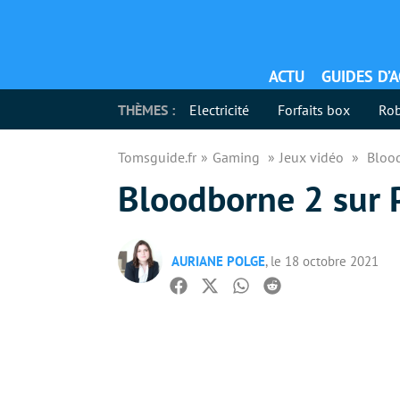
ACTU
GUIDES D’
THÈMES :
Electricité
Forfaits box
Rob
Tomsguide.fr
Gaming
Jeux vidéo
Blood
Bloodborne 2 sur P
AURIANE POLGE
, le 18 octobre 2021
Facebook
Twitter
Whatsapp
Reddit