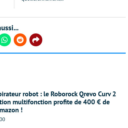
ussi...
din
Whatsapp
Reddit
Share
irateur robot : le Roborock Qrevo Curv 2
ation multifonction profite de 400 € de
Amazon !
:00