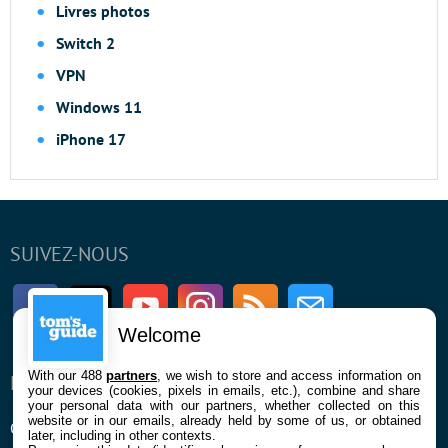
Livres photos
Switch 2
VPN
Windows 11
iPhone 17
SUIVEZ-NOUS
Facebook
Twitter
Youtube
Instagram
RSS
Newsletter
Welcome
With our 488
partners
, we wish to store and access information on
ENTREPRISE
À PROPOS
your devices (cookies, pixels in emails, etc.), combine and share
your personal data with our partners, whether collected on this
website or in our emails, already held by some of us, or obtained
Qui sommes nous
La rédaction
later, including in other contexts.