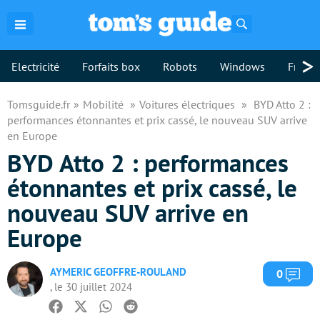
Rechercher
>
Electricité
Forfaits box
Robots
Windows
Freebo
Tomsguide.fr
Mobilité
Voitures électriques
BYD Atto 2 :
performances étonnantes et prix cassé, le nouveau SUV arrive
en Europe
BYD Atto 2 : performances
étonnantes et prix cassé, le
nouveau SUV arrive en
Europe
AYMERIC GEOFFRE-ROULAND
Com
0
, le 30 juillet 2024
Facebook
Twitter
Whatsapp
Reddit