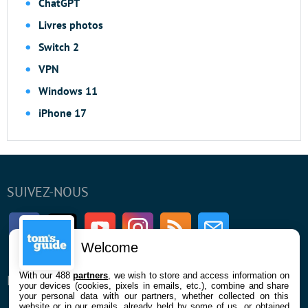
ChatGPT
Livres photos
Switch 2
VPN
Windows 11
iPhone 17
SUIVEZ-NOUS
Facebook
Twitter
Youtube
Instagram
RSS
Newsletter
Welcome
With our 488
partners
, we wish to store and access information on
ENTREPRISE
À PROPOS
your devices (cookies, pixels in emails, etc.), combine and share
your personal data with our partners, whether collected on this
website or in our emails, already held by some of us, or obtained