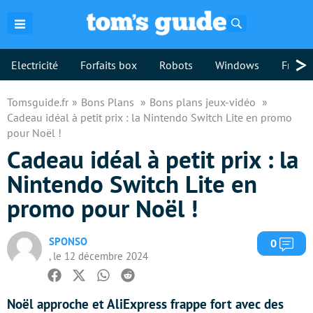
Rechercher
>
Electricité
Forfaits box
Robots
Windows
Freebo
Tomsguide.fr
Bons Plans
Bons plans jeux-vidéo
Cadeau idéal à petit prix : la Nintendo Switch Lite en promo
pour Noël !
Cadeau idéal à petit prix : la
Nintendo Switch Lite en
promo pour Noël !
SPONSO
Com
0
, le 12 décembre 2024
Facebook
Twitter
Whatsapp
Reddit
Noël approche et AliExpress frappe fort avec des