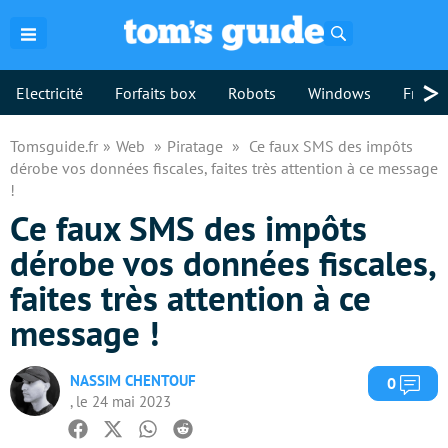
Rechercher
>
Electricité
Forfaits box
Robots
Windows
Freebo
Tomsguide.fr
Web
Piratage
Ce faux SMS des impôts
dérobe vos données fiscales, faites très attention à ce message
!
Ce faux SMS des impôts
dérobe vos données fiscales,
faites très attention à ce
message !
NASSIM CHENTOUF
Com
0
, le 24 mai 2023
Facebook
Twitter
Whatsapp
Reddit