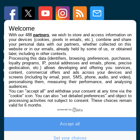
Facebook
Twitter
Youtube
Instagram
RSS
Newsletter
Welcome
With our 488
partners
, we wish to store and access information on
ENTREPRISE
À PROPOS
your devices (cookies, pixels in emails, etc.), combine and share
your personal data with our partners, whether collected on this
website or in our emails, already held by some of us, or obtained
Qui sommes nous
La rédaction
later, including in other contexts.
Processing this data (identifiers, browsing, preferences, purchases,
Mentions légales et CGU
Contact
loyalty programs, IP, postal addresses and emails, phone, precise
geolocation, etc.) allows developing and offering you services,
Confidentialité et Cookies
content, commercial offers and ads across your devices and
screens (including by email, post, SMS, phone, audio, and video),
Préférences cookies
personalising them, measuring their performance, and analysing
audiences.
You can "accept all" and withdraw your consent at any time via the
"cookie" icon
. You can also "set detailed preferences" and object to
processing activities not subject to consent. These choices remain
valid for 6 months.
powered by
© 2026 Galaxie Media Tous droits réservés
Accept all
Set your choices