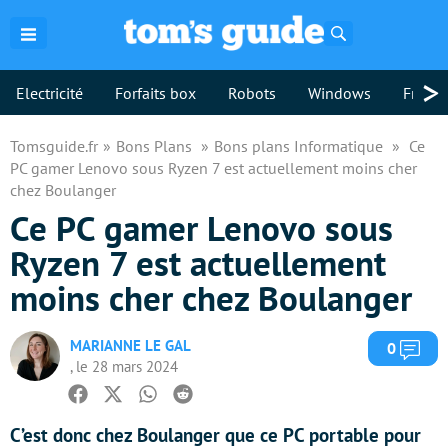
Rechercher
>
Electricité
Forfaits box
Robots
Windows
Freebo
Tomsguide.fr
Bons Plans
Bons plans Informatique
Ce
PC gamer Lenovo sous Ryzen 7 est actuellement moins cher
chez Boulanger
Ce PC gamer Lenovo sous
Ryzen 7 est actuellement
moins cher chez Boulanger
MARIANNE LE GAL
Com
0
, le 28 mars 2024
Facebook
Twitter
Whatsapp
Reddit
C’est donc chez Boulanger que ce PC portable pour