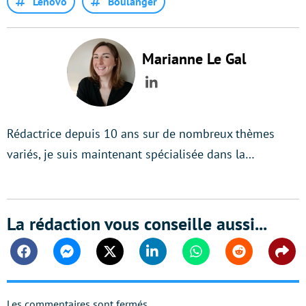
Lenovo
Boulanger
Marianne Le Gal
LinkedIn
Rédactrice depuis 10 ans sur de nombreux thèmes
variés, je suis maintenant spécialisée dans la…
La rédaction vous conseille aussi...
Facebook
Messenger
Twitter
Linkedin
Whatsapp
Reddit
Shar
Les commentaires sont fermés.