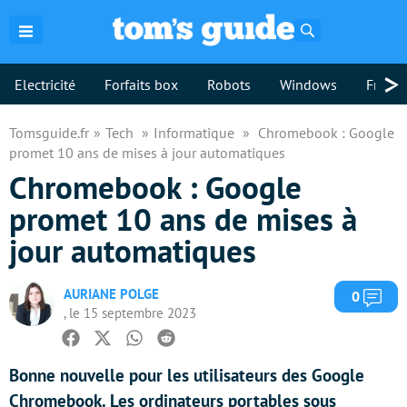
Rechercher
>
Electricité
Forfaits box
Robots
Windows
Freebo
Tomsguide.fr
Tech
Informatique
Chromebook : Google
promet 10 ans de mises à jour automatiques
Chromebook : Google
promet 10 ans de mises à
jour automatiques
AURIANE POLGE
Com
0
, le 15 septembre 2023
Facebook
Twitter
Whatsapp
Reddit
Bonne nouvelle pour les utilisateurs des Google
Chromebook. Les ordinateurs portables sous