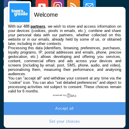
Facebook
Twitter
Youtube
Instagram
RSS
Newsletter
Welcome
With our 488
partners
, we wish to store and access information on
ENTREPRISE
À PROPOS
your devices (cookies, pixels in emails, etc.), combine and share
your personal data with our partners, whether collected on this
website or in our emails, already held by some of us, or obtained
Qui sommes nous
La rédaction
later, including in other contexts.
Processing this data (identifiers, browsing, preferences, purchases,
Mentions légales et CGU
Contact
loyalty programs, IP, postal addresses and emails, phone, precise
geolocation, etc.) allows developing and offering you services,
Confidentialité et Cookies
content, commercial offers and ads across your devices and
screens (including by email, post, SMS, phone, audio, and video),
Préférences cookies
personalising them, measuring their performance, and analysing
audiences.
You can "accept all" and withdraw your consent at any time via the
"cookie" icon
. You can also "set detailed preferences" and object to
processing activities not subject to consent. These choices remain
valid for 6 months.
powered by
© 2026 Galaxie Media Tous droits réservés
Accept all
Set your choices