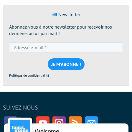
Newsletter
Abonnez-vous à notre newsletter pour recevoir nos
dernières actus par mail !
Adresse
e-
mail
*
Politique de confidentialité
SUIVEZ-NOUS
Facebook
Twitter
Youtube
Instagram
RSS
Newsletter
Welcome