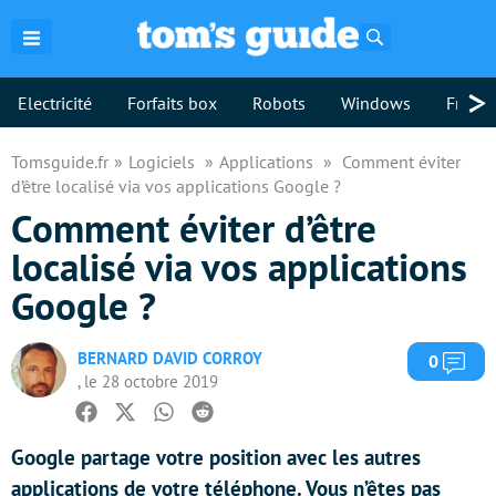
Rechercher
>
Electricité
Forfaits box
Robots
Windows
Freebo
Tomsguide.fr
Logiciels
Applications
Comment éviter
d’être localisé via vos applications Google ?
Comment éviter d’être
localisé via vos applications
Google ?
BERNARD DAVID CORROY
Com
0
, le 28 octobre 2019
Facebook
Twitter
Whatsapp
Reddit
Google partage votre position avec les autres
applications de votre téléphone. Vous n’êtes pas