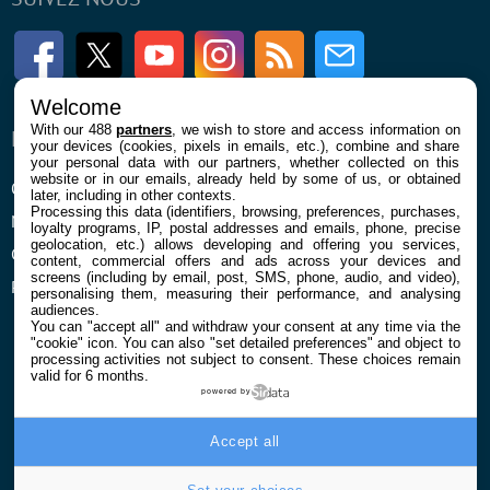
Facebook
Twitter
Youtube
Instagram
RSS
Newsletter
Welcome
With our 488
partners
, we wish to store and access information on
ENTREPRISE
À PROPOS
your devices (cookies, pixels in emails, etc.), combine and share
your personal data with our partners, whether collected on this
website or in our emails, already held by some of us, or obtained
Qui sommes nous
La rédaction
later, including in other contexts.
Processing this data (identifiers, browsing, preferences, purchases,
Mentions légales et CGU
Contact
loyalty programs, IP, postal addresses and emails, phone, precise
geolocation, etc.) allows developing and offering you services,
Confidentialité et Cookies
content, commercial offers and ads across your devices and
screens (including by email, post, SMS, phone, audio, and video),
Préférences cookies
personalising them, measuring their performance, and analysing
audiences.
You can "accept all" and withdraw your consent at any time via the
"cookie" icon
. You can also "set detailed preferences" and object to
processing activities not subject to consent. These choices remain
valid for 6 months.
powered by
© 2026 Galaxie Media Tous droits réservés
Accept all