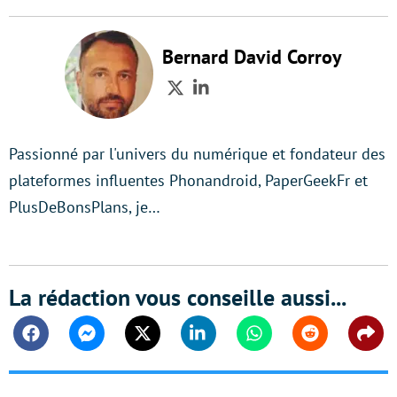
Bernard David Corroy
Twitter
LinkedIn
Passionné par l'univers du numérique et fondateur des
plateformes influentes Phonandroid, PaperGeekFr et
PlusDeBonsPlans, je…
La rédaction vous conseille aussi...
Facebook
Messenger
Twitter
Linkedin
Whatsapp
Reddit
Shar