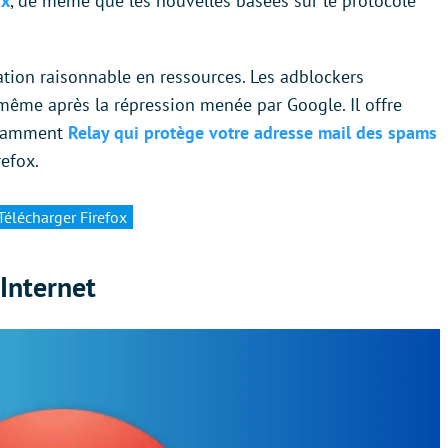
ox
, de même que les nouvelles basées sur le protocole
ation raisonnable en ressources. Les adblockers
même après la répression menée par Google. Il offre
notamment
Relay qui protège votre adresse mail des spams
efox.
Télécharger Firefox
Internet