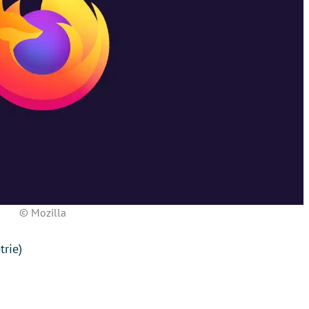
© Mozilla
trie)