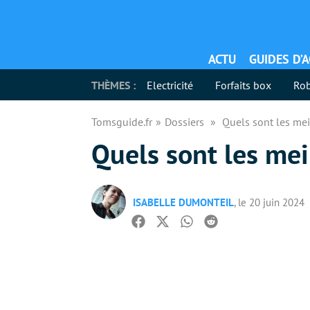
ACTU
GUIDES D’
THÈMES :
Electricité
Forfaits box
Rob
Tomsguide.fr
Dossiers
Quels sont les mei
Quels sont les mei
ISABELLE DUMONTEIL
, le 20 juin 2024
Facebook
Twitter
Whatsapp
Reddit