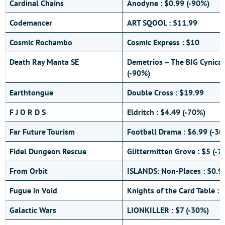
Cardinal Chains
Anodyne : $0.99 (-90%)
Codemancer
ART SQOOL : $11.99
Cosmic Rochambo
Cosmic Express : $10
Death Ray Manta SE
Demetrios – The BIG Cynical
(-90%)
Earthtongue
Double Cross : $19.99
F J O R D S
Eldritch : $4.49 (-70%)
Far Future Tourism
Football Drama : $6.99 (-3
Fidel Dungeon Rescue
Glittermitten Grove : $5 (-
From Orbit
ISLANDS: Non-Places : $0.9
Fugue in Void
Knights of the Card Table : 
Galactic Wars
LIONKILLER : $7 (-30%)