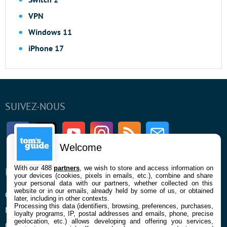
VPN
Windows 11
iPhone 17
SUIVEZ-NOUS
Facebook
Twitter
Youtube
Instagram
RSS
Newsletter
Welcome
With our 488
partners
, we wish to store and access information on
ENTREPRISE
À PROPOS
your devices (cookies, pixels in emails, etc.), combine and share
your personal data with our partners, whether collected on this
website or in our emails, already held by some of us, or obtained
Qui sommes nous
La rédaction
later, including in other contexts.
Processing this data (identifiers, browsing, preferences, purchases,
Mentions légales et CGU
Contact
loyalty programs, IP, postal addresses and emails, phone, precise
geolocation, etc.) allows developing and offering you services,
Confidentialité et Cookies