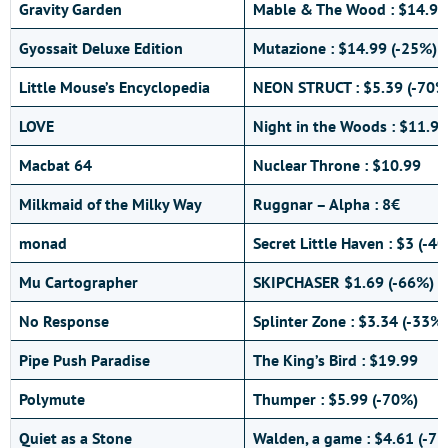
Gravity Garden
Mable & The Wood : $14.99
Gyossait Deluxe Edition
Mutazione : $14.99 (-25%)
Little Mouse’s Encyclopedia
NEON STRUCT : $5.39 (-70%
LOVE
Night in the Woods : $11.99
Macbat 64
Nuclear Throne : $10.99
Milkmaid of the Milky Way
Ruggnar – Alpha : 8€
monad
Secret Little Haven : $3 (-4
Mu Cartographer
SKIPCHASER $1.69 (-66%)
No Response
Splinter Zone : $3.34 (-33%)
Pipe Push Paradise
The King’s Bird : $19.99
Polymute
Thumper : $5.99 (-70%)
Quiet as a Stone
Walden, a game : $4.61 (-7