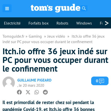
Rechercher
>
Electricité
Forfaits box
Robots
Windows
Freebo
Tomsguide.fr
Gaming
Jeux vidéo
Itch.io offre 36 jeux
indé sur PC pour vous occuper durant le confinement
Itch.io offre 36 jeux indé sur
PC pour vous occuper durant
le confinement
GUILLAUME PIGEARD
Com
0
, le 20 mars 2020
Facebook
Twitter
Whatsapp
Reddit
Il est primordial de rester chez soi pendant la
pandémie Covid-19, et Itch.io offre 36 bonnes