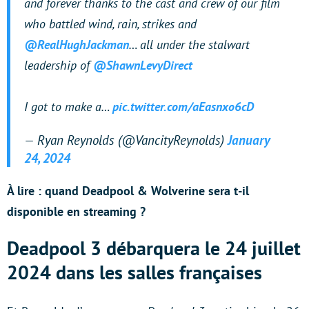
and forever thanks to the cast and crew of our film
who battled wind, rain, strikes and
@RealHughJackman
… all under the stalwart
leadership of
@ShawnLevyDirect
I got to make a…
pic.twitter.com/aEasnxo6cD
— Ryan Reynolds (@VancityReynolds)
January
24, 2024
À lire : quand Deadpool & Wolverine sera t-il
disponible en streaming ?
Deadpool 3 débarquera le 24 juillet
2024 dans les salles françaises