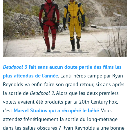
Deadpool 3
fait sans aucun doute partie des films les
plus attendus de l’année
. L’anti-héros campé par Ryan
Reynolds va enfin faire son grand retour, six ans après
la sortie de
Deadpool 2
. Alors que les deux premiers
volets avaient été produits par la 20th Century Fox,
c’est
Marvel Studios qui a récupéré le bébé
. Vous
attendez frénétiquement la sortie du long-métrage
dans les salles obscures ? Ryan Reynolds a une bonne