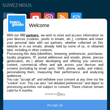
SUIVEZ-NOUS
Facebook
Twitter
Youtube
Instagram
RSS
Newsletter
Welcome
With our 488
partners
, we wish to store and access information on
ENTREPRISE
À PROPOS
your devices (cookies, pixels in emails, etc.), combine and share
your personal data with our partners, whether collected on this
website or in our emails, already held by some of us, or obtained
Qui sommes nous
La rédaction
later, including in other contexts.
Processing this data (identifiers, browsing, preferences, purchases,
Mentions légales et CGU
Contact
loyalty programs, IP, postal addresses and emails, phone, precise
geolocation, etc.) allows developing and offering you services,
Confidentialité et Cookies
content, commercial offers and ads across your devices and
screens (including by email, post, SMS, phone, audio, and video),
Préférences cookies
personalising them, measuring their performance, and analysing
audiences.
You can "accept all" and withdraw your consent at any time via the
"cookie" icon
. You can also "set detailed preferences" and object to
processing activities not subject to consent. These choices remain
valid for 6 months.
powered by
© 2026 Galaxie Media Tous droits réservés
Accept all