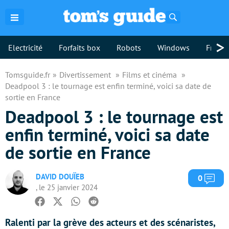
Rechercher
>
Electricité
Forfaits box
Robots
Windows
Freebo
Tomsguide.fr
Divertissement
Films et cinéma
Deadpool 3 : le tournage est enfin terminé, voici sa date de
sortie en France
Deadpool 3 : le tournage est
enfin terminé, voici sa date
de sortie en France
DAVID DOUÏEB
Com
0
, le 25 janvier 2024
Facebook
Twitter
Whatsapp
Reddit
Ralenti par la grève des acteurs et des scénaristes,