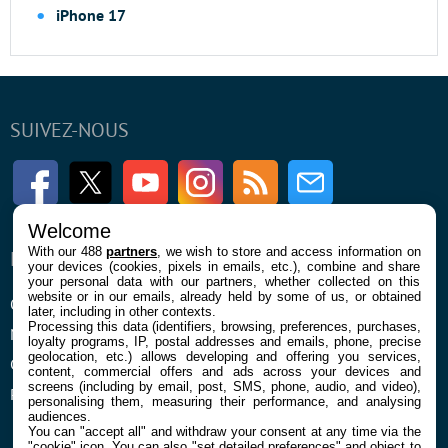
iPhone 17
SUIVEZ-NOUS
Facebook
Twitter
Youtube
Instagram
RSS
Newsletter
Welcome
With our 488
partners
, we wish to store and access information on
ENTREPRISE
À PROPOS
your devices (cookies, pixels in emails, etc.), combine and share
your personal data with our partners, whether collected on this
website or in our emails, already held by some of us, or obtained
Qui sommes nous
La rédaction
later, including in other contexts.
Processing this data (identifiers, browsing, preferences, purchases,
Mentions légales et CGU
Contact
loyalty programs, IP, postal addresses and emails, phone, precise
geolocation, etc.) allows developing and offering you services,
Confidentialité et Cookies
content, commercial offers and ads across your devices and
screens (including by email, post, SMS, phone, audio, and video),
Préférences cookies
personalising them, measuring their performance, and analysing
audiences.
You can "accept all" and withdraw your consent at any time via the
"cookie" icon
. You can also "set detailed preferences" and object to