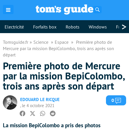
Rechercher
>
Electricité
Forfaits box
Robots
Windows
Freebo
Tomsguide.fr
Science
Espace
Première photo de
Mercure par la mission BepiColombo, trois ans après son
départ
Première photo de Mercure
par la mission BepiColombo,
trois ans après son départ
EDOUARD LE RICQUE
Com
0
, le 4 octobre 2021
Facebook
Twitter
Whatsapp
Reddit
La mission BepiColombo a pris des photos