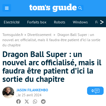
Rechercher
>
Electricité
Forfaits box
Robots
Windows
Freebo
Tomsguide.fr
Divertissement
Dragon Ball Super : un
nouvel arc officialisé, mais il faudra être patient d’ici la sortie
du chapitre
Dragon Ball Super : un
nouvel arc officialisé, mais il
faudra être patient d’ici la
sortie du chapitre
JASON FILANKEMBO
Com
0
, le 25 avril 2024
Facebook
Twitter
Whatsapp
Reddit