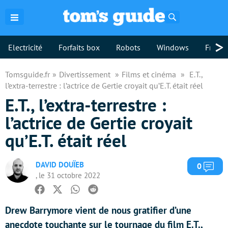
Rechercher
>
Electricité
Forfaits box
Robots
Windows
Freebo
Tomsguide.fr
Divertissement
Films et cinéma
E.T.,
l’extra-terrestre : l’actrice de Gertie croyait qu’E.T. était réel
E.T., l’extra-terrestre :
l’actrice de Gertie croyait
qu’E.T. était réel
DAVID DOUÏEB
Com
0
, le 31 octobre 2022
Facebook
Twitter
Whatsapp
Reddit
Drew Barrymore vient de nous gratifier d’une
anecdote touchante sur le tournage du film E.T.,