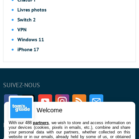
Livres photos
Switch 2
VPN
Windows 11
iPhone 17
SUIVEZ-NOUS
Facebook
Twitter
Youtube
Instagram
RSS
Newsletter
Welcome
With our 488
partners
, we wish to store and access information on
ENTREPRISE
À PROPOS
your devices (cookies, pixels in emails, etc.), combine and share
your personal data with our partners, whether collected on this
website or in our emails, already held by some of us, or obtained