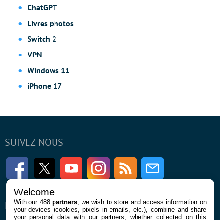
ChatGPT
Livres photos
Switch 2
VPN
Windows 11
iPhone 17
SUIVEZ-NOUS
Facebook
Twitter
Youtube
Instagram
RSS
Newsletter
Welcome
With our 488
partners
, we wish to store and access information on
ENTREPRISE
À PROPOS
your devices (cookies, pixels in emails, etc.), combine and share
your personal data with our partners, whether collected on this