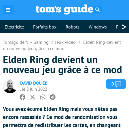
Rechercher
>
Electricité
Forfaits box
Robots
Windows
Freebo
Tomsguide.fr
Gaming
Jeux vidéo
Elden Ring devient
un nouveau jeu grâce à ce mod
Elden Ring devient un
nouveau jeu grâce à ce mod
DAVID DOUÏEB
Com
0
, le 2 juin 2022
Facebook
Twitter
Whatsapp
Reddit
Vous avez écumé Elden Ring mais vous n’êtes pas
encore rassasiés ? Ce mod de randomisation vous
permettra de redistribuer les cartes, en changeant