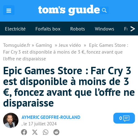
Rechercher
>
Electricité
Forfaits box
Robots
Windows
Freebo
Tomsguide.fr
Gaming
Jeux vidéo
Epic Games Store :
Far Cry 3 est disponible à moins de 3 €, foncez avant que
l’offre ne disparaisse
Epic Games Store : Far Cry 3
est disponible à moins de 3
€, foncez avant que l’offre ne
disparaisse
AYMERIC GEOFFRE-ROULAND
Com
0
, le 17 juillet 2024
Facebook
Twitter
Whatsapp
Reddit