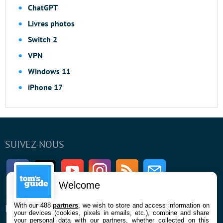
ChatGPT
Livres photos
Switch 2
VPN
Windows 11
iPhone 17
SUIVEZ-NOUS
Facebook
Twitter
Youtube
Instagram
RSS
Newsletter
Welcome
With our 488
partners
, we wish to store and access information on
ENTREPRISE
À PROPOS
your devices (cookies, pixels in emails, etc.), combine and share
your personal data with our partners, whether collected on this