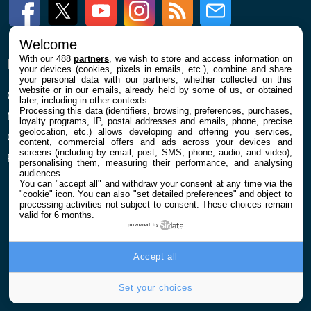
Facebook
Twitter
Youtube
Instagram
RSS
Newsletter
Welcome
With our 488
partners
, we wish to store and access information on
ENTREPRISE
À PROPOS
your devices (cookies, pixels in emails, etc.), combine and share
your personal data with our partners, whether collected on this
website or in our emails, already held by some of us, or obtained
Qui sommes nous
La rédaction
later, including in other contexts.
Processing this data (identifiers, browsing, preferences, purchases,
Mentions légales et CGU
Contact
loyalty programs, IP, postal addresses and emails, phone, precise
geolocation, etc.) allows developing and offering you services,
Confidentialité et Cookies
content, commercial offers and ads across your devices and
screens (including by email, post, SMS, phone, audio, and video),
Préférences cookies
personalising them, measuring their performance, and analysing
audiences.
You can "accept all" and withdraw your consent at any time via the
"cookie" icon
. You can also "set detailed preferences" and object to
processing activities not subject to consent. These choices remain
valid for 6 months.
powered by
© 2026 Galaxie Media Tous droits réservés
Accept all
Set your choices