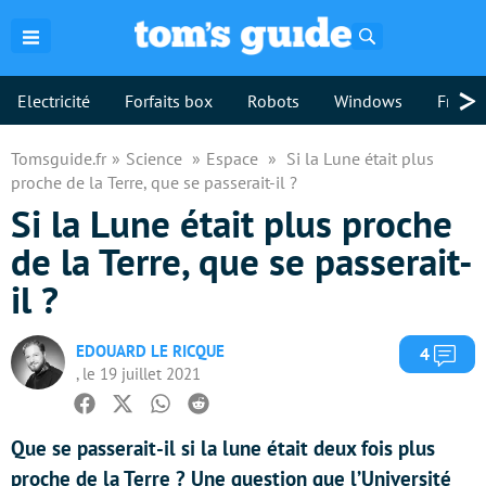
Rechercher
>
Electricité
Forfaits box
Robots
Windows
Freebo
Tomsguide.fr
Science
Espace
Si la Lune était plus
proche de la Terre, que se passerait-il ?
Si la Lune était plus proche
de la Terre, que se passerait-
il ?
EDOUARD LE RICQUE
Com
4
, le 19 juillet 2021
Facebook
Twitter
Whatsapp
Reddit
Que se passerait-il si la lune était deux fois plus
proche de la Terre ? Une question que l’Université