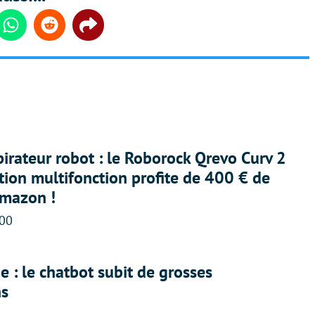
din
Whatsapp
Reddit
Share
irateur robot : le Roborock Qrevo Curv 2
ation multifonction profite de 400 € de
Amazon !
:00
 : le chatbot subit de grosses
ns