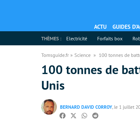
ACTU
GUIDES D’
THÈMES :
Electricité
Forfaits box
Rob
Tomsguide.fr
Science
100 tonnes de batt
100 tonnes de batt
Unis
BERNARD DAVID CORROY
, le 1 juillet 
Facebook
Twitter
Whatsapp
Reddit