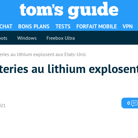
ACHAT
BONS PLANS
TESTS
FORFAIT MOBILE
VPN
ots
Windows
Freebox Ultra
eries au lithium explosent aux Etats-Unis
eries au lithium explosent
0
2021