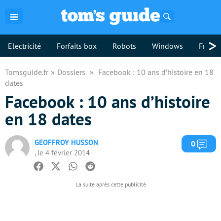
Rechercher
>
Electricité
Forfaits box
Robots
Windows
Freebo
Tomsguide.fr
Dossiers
Facebook : 10 ans d’histoire en 18
dates
Facebook : 10 ans d’histoire
en 18 dates
GEOFFROY HUSSON
Com
0
, le 4 février 2014
Facebook
Twitter
Whatsapp
Reddit