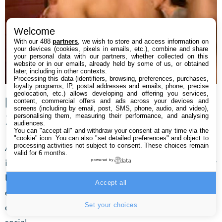
Welcome
With our 488
partners
, we wish to store and access information on
your devices (cookies, pixels in emails, etc.), combine and share
your personal data with our partners, whether collected on this
website or in our emails, already held by some of us, or obtained
later, including in other contexts.
Processing this data (identifiers, browsing, preferences, purchases,
loyalty programs, IP, postal addresses and emails, phone, precise
geolocation, etc.) allows developing and offering you services,
Le recul de la vie privée (10 août
content, commercial offers and ads across your devices and
screens (including by email, post, SMS, phone, audio, and video),
2012)
personalising them, measuring their performance, and analysing
audiences.
You can "accept all" and withdraw your consent at any time via the
"cookie" icon
. You can also "set detailed preferences" and object to
processing activities not subject to consent. These choices remain
Au tout début de
Facebook
, seuls les utilisateurs
valid for 6 months.
inscrits pouvaient accéder aux profils de leurs amis sur
powered by
le réseau social. Peu à peu, les paramètres par défaut
Accept all
de Facebook se sont élargis, réduisant à peau de
Set your choices
chagrin la définition de la vie privée selon le réseau