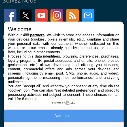
SUIVEZ-NOUS
Facebook
Twitter
Youtube
Instagram
RSS
Newsletter
Welcome
With our 488
partners
, we wish to store and access information on
ENTREPRISE
À PROPOS
your devices (cookies, pixels in emails, etc.), combine and share
your personal data with our partners, whether collected on this
website or in our emails, already held by some of us, or obtained
Qui sommes nous
La rédaction
later, including in other contexts.
Processing this data (identifiers, browsing, preferences, purchases,
Mentions légales et CGU
Contact
loyalty programs, IP, postal addresses and emails, phone, precise
geolocation, etc.) allows developing and offering you services,
Confidentialité et Cookies
content, commercial offers and ads across your devices and
screens (including by email, post, SMS, phone, audio, and video),
Préférences cookies
personalising them, measuring their performance, and analysing
audiences.
You can "accept all" and withdraw your consent at any time via the
"cookie" icon
. You can also "set detailed preferences" and object to
processing activities not subject to consent. These choices remain
valid for 6 months.
powered by
© 2026 Galaxie Media Tous droits réservés
Accept all