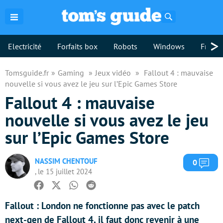
Rechercher
>
Electricité
Forfaits box
Robots
Windows
Freebo
Tomsguide.fr
Gaming
Jeux vidéo
Fallout 4 : mauvaise
nouvelle si vous avez le jeu sur l’Epic Games Store
Fallout 4 : mauvaise
nouvelle si vous avez le jeu
sur l’Epic Games Store
NASSIM CHENTOUF
Com
0
, le 15 juillet 2024
Facebook
Twitter
Whatsapp
Reddit
Fallout : London ne fonctionne pas avec le patch
next-gen de Fallout 4, il faut donc revenir à une