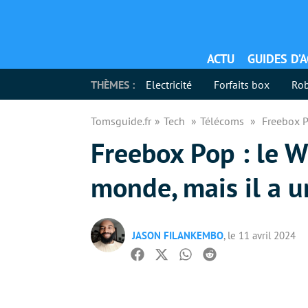
ACTU
GUIDES D’
THÈMES :
Electricité
Forfaits box
Rob
Tomsguide.fr
Tech
Télécoms
Freebox P
Freebox Pop : le W
monde, mais il a u
JASON FILANKEMBO
, le 11 avril 2024
Facebook
Twitter
Whatsapp
Reddit