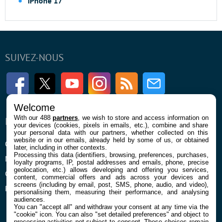
iPhone 17
SUIVEZ-NOUS
Facebook
Twitter
Youtube
Instagram
RSS
Newsletter
Welcome
With our 488
partners
, we wish to store and access information on
ENTREPRISE
À PROPOS
your devices (cookies, pixels in emails, etc.), combine and share
your personal data with our partners, whether collected on this
website or in our emails, already held by some of us, or obtained
Qui sommes nous
La rédaction
later, including in other contexts.
Processing this data (identifiers, browsing, preferences, purchases,
Mentions légales et CGU
Contact
loyalty programs, IP, postal addresses and emails, phone, precise
geolocation, etc.) allows developing and offering you services,
Confidentialité et Cookies
content, commercial offers and ads across your devices and
screens (including by email, post, SMS, phone, audio, and video),
Préférences cookies
personalising them, measuring their performance, and analysing
audiences.
You can "accept all" and withdraw your consent at any time via the
"cookie" icon
. You can also "set detailed preferences" and object to
processing activities not subject to consent. These choices remain