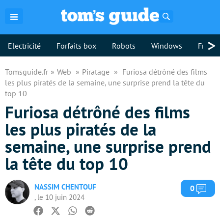
Rechercher
>
Electricité
Forfaits box
Robots
Windows
Freebo
Tomsguide.fr
Web
Piratage
Furiosa détrôné des films
les plus piratés de la semaine, une surprise prend la tête du
top 10
Furiosa détrôné des films
les plus piratés de la
semaine, une surprise prend
la tête du top 10
NASSIM CHENTOUF
Com
0
, le 10 juin 2024
Facebook
Twitter
Whatsapp
Reddit