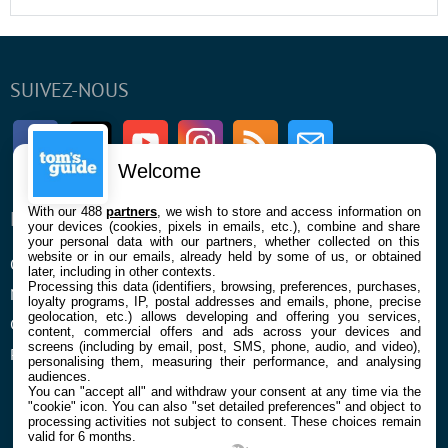
SUIVEZ-NOUS
Facebook
Twitter
Youtube
Instagram
RSS
Newsletter
Welcome
With our 488
partners
, we wish to store and access information on
ENTREPRISE
À PROPOS
your devices (cookies, pixels in emails, etc.), combine and share
your personal data with our partners, whether collected on this
website or in our emails, already held by some of us, or obtained
Qui sommes nous
La rédaction
later, including in other contexts.
Processing this data (identifiers, browsing, preferences, purchases,
Mentions légales et CGU
Contact
loyalty programs, IP, postal addresses and emails, phone, precise
geolocation, etc.) allows developing and offering you services,
Confidentialité et Cookies
content, commercial offers and ads across your devices and
screens (including by email, post, SMS, phone, audio, and video),
Préférences cookies
personalising them, measuring their performance, and analysing
audiences.
You can "accept all" and withdraw your consent at any time via the
"cookie" icon
. You can also "set detailed preferences" and object to
processing activities not subject to consent. These choices remain
valid for 6 months.