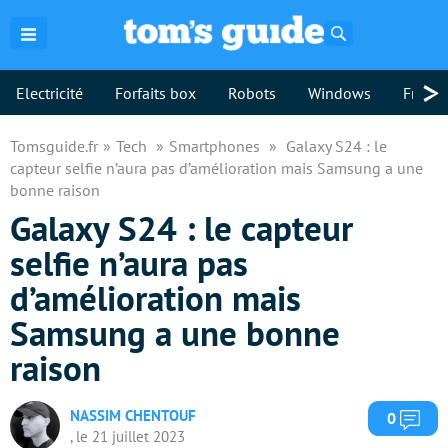
Rechercher
>
Electricité
Forfaits box
Robots
Windows
Freebo
Tomsguide.fr
Tech
Smartphones
Galaxy S24 : le
capteur selfie n’aura pas d’amélioration mais Samsung a une
bonne raison
Galaxy S24 : le capteur
selfie n’aura pas
d’amélioration mais
Samsung a une bonne
raison
NASSIM CHENTOUF
Com
0
, le 21 juillet 2023