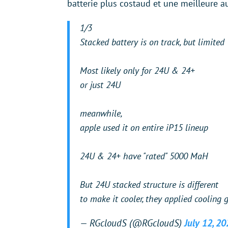
batterie plus costaud et une meilleure a
1/3
Stacked battery is on track, but limited
Most likely only for 24U & 24+
or just 24U
meanwhile,
apple used it on entire iP15 lineup
24U & 24+ have "rated" 5000 MaH
But 24U stacked structure is different
to make it cooler, they applied cooling 
— RGcloudS (@RGcloudS)
July 12, 2