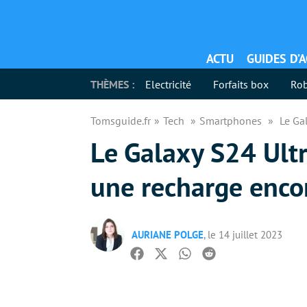
ACTU
GUIDES D’
THÈMES :
Electricité
Forfaits box
Rob
Tomsguide.fr
Tech
Smartphones
Le Ga
Le Galaxy S24 Ultr
une recharge enco
AURIANE POLGE
, le 14 juillet 2023
Facebook
Twitter
Whatsapp
Reddit