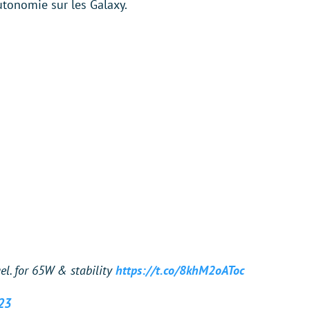
utonomie sur les Galaxy.
gel. for 65W & stability
https://t.co/8khM2oAToc
023