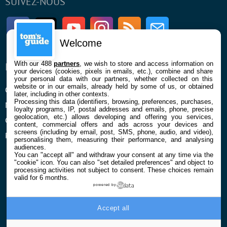
SUIVEZ-NOUS
Facebook
Twitter
Youtube
Instagram
RSS
Newsletter
Welcome
With our 488
partners
, we wish to store and access information on
ENTREPRISE
À PROPOS
your devices (cookies, pixels in emails, etc.), combine and share
your personal data with our partners, whether collected on this
website or in our emails, already held by some of us, or obtained
Qui sommes nous
La rédaction
later, including in other contexts.
Processing this data (identifiers, browsing, preferences, purchases,
Mentions légales et CGU
Contact
loyalty programs, IP, postal addresses and emails, phone, precise
geolocation, etc.) allows developing and offering you services,
Confidentialité et Cookies
content, commercial offers and ads across your devices and
screens (including by email, post, SMS, phone, audio, and video),
Préférences cookies
personalising them, measuring their performance, and analysing
audiences.
You can "accept all" and withdraw your consent at any time via the
"cookie" icon
. You can also "set detailed preferences" and object to
processing activities not subject to consent. These choices remain
valid for 6 months.
powered by
© 2026 Galaxie Media Tous droits réservés
Accept all