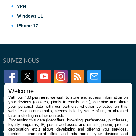
VPN
Windows 11
iPhone 17
SUIVEZ-NOUS
Facebook
Twitter
Youtube
Instagram
RSS
Newsletter
Welcome
With our 488
partners
, we wish to store and access information on
ENTREPRISE
À PROPOS
your devices (cookies, pixels in emails, etc.), combine and share
your personal data with our partners, whether collected on this
website or in our emails, already held by some of us, or obtained
Qui sommes nous
La rédaction
later, including in other contexts.
Processing this data (identifiers, browsing, preferences, purchases,
Mentions légales et CGU
Contact
loyalty programs, IP, postal addresses and emails, phone, precise
geolocation, etc.) allows developing and offering you services,
Confidentialité et Cookies
content, commercial offers and ads across your devices and