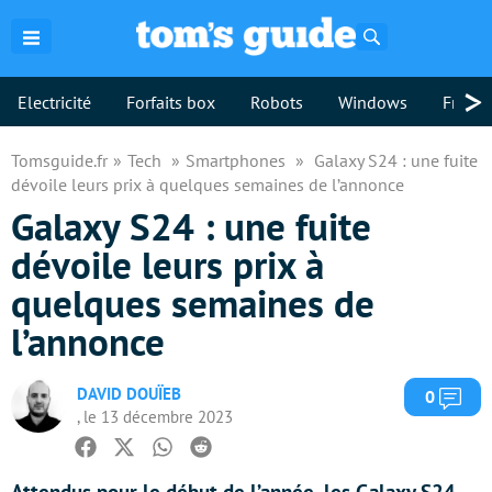
Rechercher
>
Electricité
Forfaits box
Robots
Windows
Freebo
Tomsguide.fr
Tech
Smartphones
Galaxy S24 : une fuite
dévoile leurs prix à quelques semaines de l’annonce
Galaxy S24 : une fuite
dévoile leurs prix à
quelques semaines de
l’annonce
DAVID DOUÏEB
Com
0
, le 13 décembre 2023
Facebook
Twitter
Whatsapp
Reddit