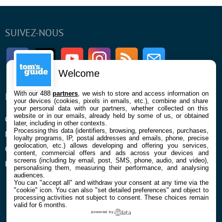
SUIVEZ-NOUS
Facebook
Twitter
Youtube
Instagram
RSS
Newsletter
Welcome
With our 488
partners
, we wish to store and access information on
ENTREPRISE
À PROPOS
your devices (cookies, pixels in emails, etc.), combine and share
your personal data with our partners, whether collected on this
website or in our emails, already held by some of us, or obtained
Qui sommes nous
La rédaction
later, including in other contexts.
Processing this data (identifiers, browsing, preferences, purchases,
Mentions légales et CGU
Contact
loyalty programs, IP, postal addresses and emails, phone, precise
geolocation, etc.) allows developing and offering you services,
Confidentialité et Cookies
content, commercial offers and ads across your devices and
screens (including by email, post, SMS, phone, audio, and video),
Préférences cookies
personalising them, measuring their performance, and analysing
audiences.
You can "accept all" and withdraw your consent at any time via the
"cookie" icon
. You can also "set detailed preferences" and object to
processing activities not subject to consent. These choices remain
valid for 6 months.
powered by