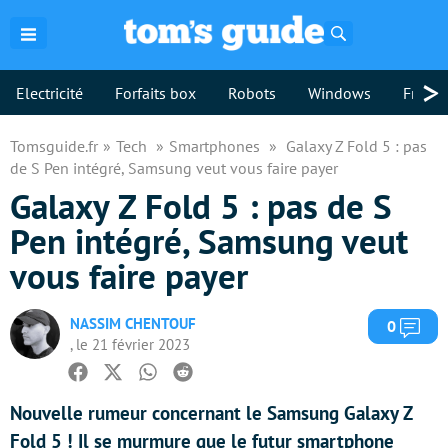
Rechercher
>
Electricité
Forfaits box
Robots
Windows
Freebo
Tomsguide.fr
Tech
Smartphones
Galaxy Z Fold 5 : pas
de S Pen intégré, Samsung veut vous faire payer
Galaxy Z Fold 5 : pas de S
Pen intégré, Samsung veut
vous faire payer
NASSIM CHENTOUF
Com
0
, le 21 février 2023
Facebook
Twitter
Whatsapp
Reddit
Nouvelle rumeur concernant le Samsung Galaxy Z
Fold 5 ! Il se murmure que le futur smartphone