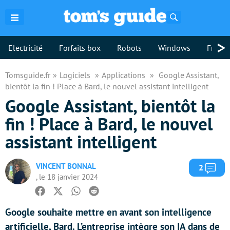
Rechercher
>
Electricité
Forfaits box
Robots
Windows
Freebo
Tomsguide.fr
Logiciels
Applications
Google Assistant,
bientôt la fin ! Place à Bard, le nouvel assistant intelligent
Google Assistant, bientôt la
fin ! Place à Bard, le nouvel
assistant intelligent
VINCENT BONNAL
Com
2
, le 18 janvier 2024
Facebook
Twitter
Whatsapp
Reddit
Google souhaite mettre en avant son intelligence
artificielle, Bard. L’entreprise intègre son IA dans de