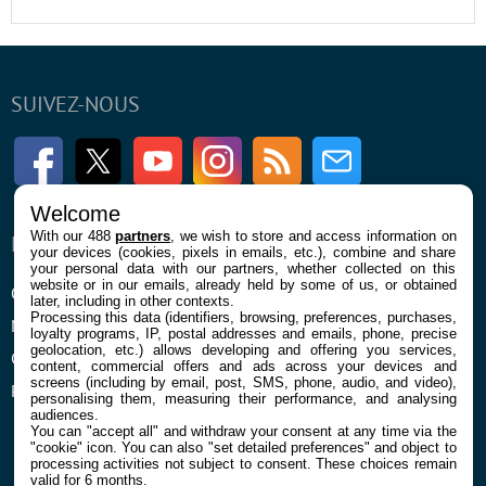
SUIVEZ-NOUS
Facebook
Twitter
Youtube
Instagram
RSS
Newsletter
Welcome
With our 488
partners
, we wish to store and access information on
ENTREPRISE
À PROPOS
your devices (cookies, pixels in emails, etc.), combine and share
your personal data with our partners, whether collected on this
website or in our emails, already held by some of us, or obtained
Qui sommes nous
La rédaction
later, including in other contexts.
Processing this data (identifiers, browsing, preferences, purchases,
Mentions légales et CGU
Contact
loyalty programs, IP, postal addresses and emails, phone, precise
geolocation, etc.) allows developing and offering you services,
Confidentialité et Cookies
content, commercial offers and ads across your devices and
screens (including by email, post, SMS, phone, audio, and video),
Préférences cookies
personalising them, measuring their performance, and analysing
audiences.
You can "accept all" and withdraw your consent at any time via the
"cookie" icon
. You can also "set detailed preferences" and object to
processing activities not subject to consent. These choices remain
valid for 6 months.