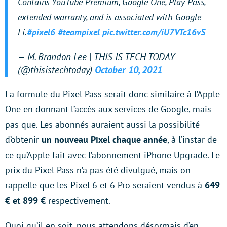
Contains YouTube Premium, Google One, Play Pass,
extended warranty, and is associated with Google
Fi.
#pixel6
#teampixel
pic.twitter.com/iU7VTc16vS
— M. Brandon Lee | THIS IS TECH TODAY
(@thisistechtoday)
October 10, 2021
La formule du Pixel Pass serait donc similaire à l’Apple
One en donnant l’accès aux services de Google, mais
pas que. Les abonnés auraient aussi la possibilité
d’obtenir
un nouveau Pixel chaque année
, à l’instar de
ce qu’Apple fait avec l’abonnement iPhone Upgrade. Le
prix du Pixel Pass n’a pas été divulgué, mais on
rappelle que les Pixel 6 et 6 Pro seraient vendus à
649
€ et 899 €
respectivement.
Quoi qu’il en soit, nous attendons désormais d’en