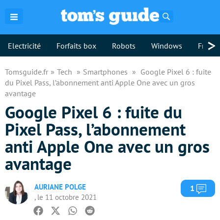
Rechercher
>
Electricité
Forfaits box
Robots
Windows
Freebo
Tomsguide.fr
Tech
Smartphones
Google Pixel 6 : fuite
du Pixel Pass, l’abonnement anti Apple One avec un gros
avantage
Google Pixel 6 : fuite du
Pixel Pass, l’abonnement
anti Apple One avec un gros
avantage
AURIANE POLGE
Com
1
, le 11 octobre 2021
Facebook
Twitter
Whatsapp
Reddit