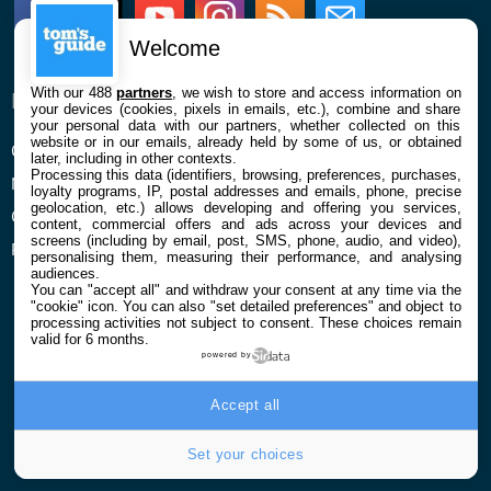
Facebook
Twitter
Youtube
Instagram
RSS
Newsletter
Welcome
With our 488
partners
, we wish to store and access information on
ENTREPRISE
À PROPOS
your devices (cookies, pixels in emails, etc.), combine and share
your personal data with our partners, whether collected on this
website or in our emails, already held by some of us, or obtained
Qui sommes nous
La rédaction
later, including in other contexts.
Processing this data (identifiers, browsing, preferences, purchases,
Mentions légales et CGU
Contact
loyalty programs, IP, postal addresses and emails, phone, precise
geolocation, etc.) allows developing and offering you services,
Confidentialité et Cookies
content, commercial offers and ads across your devices and
screens (including by email, post, SMS, phone, audio, and video),
Préférences cookies
personalising them, measuring their performance, and analysing
audiences.
You can "accept all" and withdraw your consent at any time via the
"cookie" icon
. You can also "set detailed preferences" and object to
processing activities not subject to consent. These choices remain
valid for 6 months.
powered by
© 2026 Galaxie Media Tous droits réservés
Accept all
Set your choices