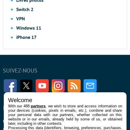
Livres photos
Switch 2
VPN
Windows 11
iPhone 17
SUIVEZ-NOUS
Facebook
Twitter
Youtube
Instagram
RSS
Newsletter
Welcome
With our 488
partners
, we wish to store and access information on
ENTREPRISE
À PROPOS
your devices (cookies, pixels in emails, etc.), combine and share
your personal data with our partners, whether collected on this
website or in our emails, already held by some of us, or obtained
Qui sommes nous
La rédaction
later, including in other contexts.
Processing this data (identifiers, browsing, preferences, purchases,
Mentions légales et CGU
Contact