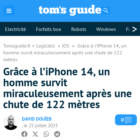
Rechercher
>
Electricité
Forfaits box
Robots
Windows
Freebo
Tomsguide.fr
Logiciels
iOS
Grâce à l’iPhone 14, un
homme survit miraculeusement après une chute de 122
mètres
Grâce à l’iPhone 14, un
homme survit
miraculeusement après une
chute de 122 mètres
DAVID DOUÏEB
Com
0
, le 25 juillet 2023
Facebook
Twitter
Whatsapp
Reddit