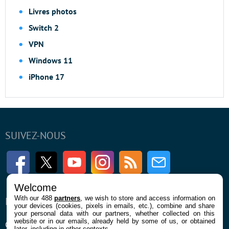
Livres photos
Switch 2
VPN
Windows 11
iPhone 17
SUIVEZ-NOUS
Facebook
Twitter
Youtube
Instagram
RSS
Newsletter
Welcome
With our 488
partners
, we wish to store and access information on
ENTREPRISE
À PROPOS
your devices (cookies, pixels in emails, etc.), combine and share
your personal data with our partners, whether collected on this
website or in our emails, already held by some of us, or obtained
Qui sommes nous
La rédaction
later, including in other contexts.