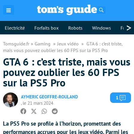
Rechercher
>
Electricité
Forfaits box
Robots
Windows
Freebo
Tomsguide.fr
Gaming
Jeux vidéo
GTA 6 : c’est triste,
mais vous pouvez oublier les 60 FPS sur la PS5 Pro
GTA 6 : c’est triste, mais vous
pouvez oublier les 60 FPS
sur la PS5 Pro
AYMERIC GEOFFRE-ROULAND
Com
1
, le 21 mars 2024
Facebook
Twitter
Whatsapp
Reddit
La PS5 Pro se profile à l’horizon, promettant des
performances accrues pour les jeux vidéo. Parmi les