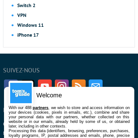
Switch 2
VPN
Windows 11
iPhone 17
SUIVEZ-NOUS
Facebook
Twitter
Youtube
Instagram
RSS
Newsletter
Welcome
With our 488
partners
, we wish to store and access information on
ENTREPRISE
À PROPOS
your devices (cookies, pixels in emails, etc.), combine and share
your personal data with our partners, whether collected on this
website or in our emails, already held by some of us, or obtained
Qui sommes nous
La rédaction
later, including in other contexts.
Processing this data (identifiers, browsing, preferences, purchases,
Mentions légales et CGU
Contact
loyalty programs, IP, postal addresses and emails, phone, precise