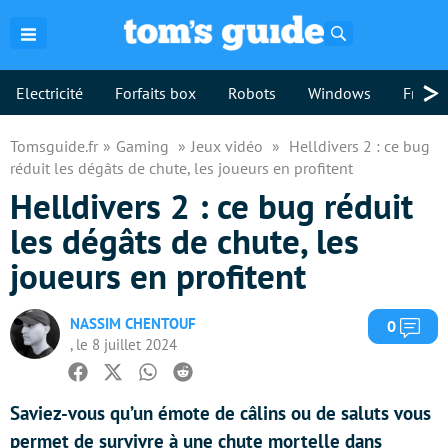
Rechercher
>
Electricité
Forfaits box
Robots
Windows
Freebo
Tomsguide.fr
Gaming
Jeux vidéo
Helldivers 2 : ce bug
réduit les dégâts de chute, les joueurs en profitent
Helldivers 2 : ce bug réduit
les dégâts de chute, les
joueurs en profitent
NASSIM CHENTOUF
Com
0
, le 8 juillet 2024
Facebook
Twitter
Whatsapp
Reddit
Saviez-vous qu’un émote de câlins ou de saluts vous
permet de survivre à une chute mortelle dans