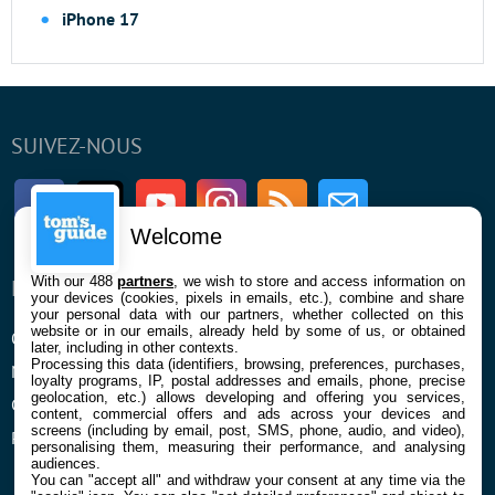
iPhone 17
SUIVEZ-NOUS
Facebook
Twitter
Youtube
Instagram
RSS
Newsletter
Welcome
With our 488
partners
, we wish to store and access information on
ENTREPRISE
À PROPOS
your devices (cookies, pixels in emails, etc.), combine and share
your personal data with our partners, whether collected on this
website or in our emails, already held by some of us, or obtained
Qui sommes nous
La rédaction
later, including in other contexts.
Processing this data (identifiers, browsing, preferences, purchases,
Mentions légales et CGU
Contact
loyalty programs, IP, postal addresses and emails, phone, precise
geolocation, etc.) allows developing and offering you services,
Confidentialité et Cookies
content, commercial offers and ads across your devices and
screens (including by email, post, SMS, phone, audio, and video),
Préférences cookies
personalising them, measuring their performance, and analysing
audiences.
You can "accept all" and withdraw your consent at any time via the