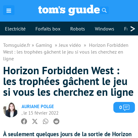
Rechercher
>
Electricité
Forfaits box
Robots
Windows
Freebo
Tomsguide.fr
Gaming
Jeux vidéo
Horizon Forbidden
West : les trophées gâchent le jeu si vous les cherchez en
ligne
Horizon Forbidden West :
les trophées gâchent le jeu
si vous les cherchez en ligne
AURIANE POLGE
Com
0
, le 15 février 2022
Facebook
Twitter
Whatsapp
Reddit
À seulement quelques jours de la sortie de Horizon