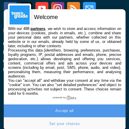
Facebook
Twitter
Youtube
Instagram
RSS
Newsletter
Welcome
With our 488
partners
, we wish to store and access information on
ENTREPRISE
À PROPOS
your devices (cookies, pixels in emails, etc.), combine and share
your personal data with our partners, whether collected on this
website or in our emails, already held by some of us, or obtained
Qui sommes nous
La rédaction
later, including in other contexts.
Processing this data (identifiers, browsing, preferences, purchases,
Mentions légales et CGU
Contact
loyalty programs, IP, postal addresses and emails, phone, precise
geolocation, etc.) allows developing and offering you services,
Confidentialité et Cookies
content, commercial offers and ads across your devices and
screens (including by email, post, SMS, phone, audio, and video),
Préférences cookies
personalising them, measuring their performance, and analysing
audiences.
You can "accept all" and withdraw your consent at any time via the
"cookie" icon
. You can also "set detailed preferences" and object to
processing activities not subject to consent. These choices remain
valid for 6 months.
powered by
© 2026 Galaxie Media Tous droits réservés
Accept all
Set your choices