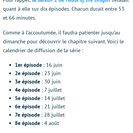
quant à elle sur dix épisodes. Chacun durait entre 53
et 66 minutes.
Comme à l’accoutumée, il faudra patienter jusqu’au
dimanche pour découvrir le chapitre suivant. Voici le
calendrier de diffusion de la série :
1er épisode
: 16 juin
2e épisode
: 23 juin
3e épisode
: 30 juin
4e épisode
: 7 juillet
5e épisode
: 14 juillet
6e épisode
: 21 juillet
7e épisode
: 28 juillet
8e épisode
: 4 août