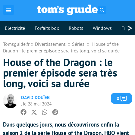
Rechercher
>
Electricité
Forfaits box
Robots
Windows
Freebo
Tomsguide.fr
Divertissement
Séries
House of the
Dragon : le premier épisode sera très long, voici sa durée
House of the Dragon : le
premier épisode sera très
long, voici sa durée
DAVID DOUÏEB
Com
0
, le 28 mai 2024
Facebook
Twitter
Whatsapp
Reddit
Dans quelques jours, nous découvrirons enfin la
saison 2 de la série House of the Dragon. HBO vient