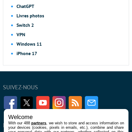
ChatGPT
Livres photos
Switch 2
VPN
Windows 11
iPhone 17
SUIVEZ-NOUS
Facebook
Twitter
Youtube
Instagram
RSS
Newsletter
Welcome
With our 488
partners
, we wish to store and access information on
ENTREPRISE
À PROPOS
your devices (cookies, pixels in emails, etc.), combine and share
your personal data with our partners, whether collected on this