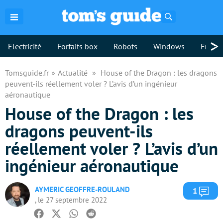
Rechercher
>
Electricité
Forfaits box
Robots
Windows
Freebo
Tomsguide.fr
Actualité
House of the Dragon : les dragons
peuvent-ils réellement voler ? L’avis d’un ingénieur
aéronautique
House of the Dragon : les
dragons peuvent-ils
réellement voler ? L’avis d’un
ingénieur aéronautique
AYMERIC GEOFFRE-ROULAND
Com
1
, le 27 septembre 2022
Facebook
Twitter
Whatsapp
Reddit